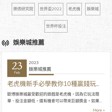
樂透研究院
世界盃2022
老虎機
娛樂城
世界杯投注
娛樂城推薦
23
2023
娛樂城推薦
Feb
老虎機新手必學教你10種贏錢玩法
技巧！
歐博娛樂城最受歡迎的遊戲是老虎機，因為它玩法簡
單、投注金額低，還有機會可以帶來巨額獎金。如果你
是老虎機新手，那麼你可能還不太了解要怎麼贏得更多
More »