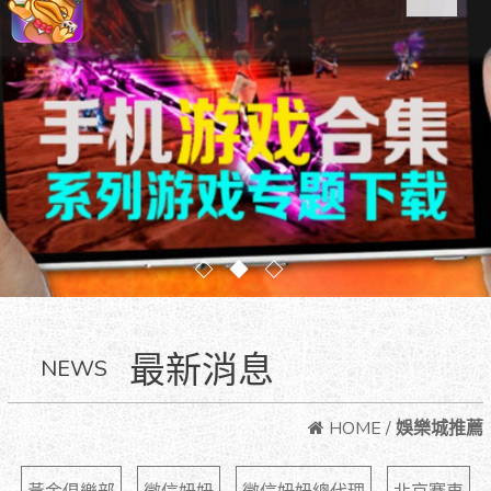
最新消息
NEWS
HOME
/
娛樂城推薦