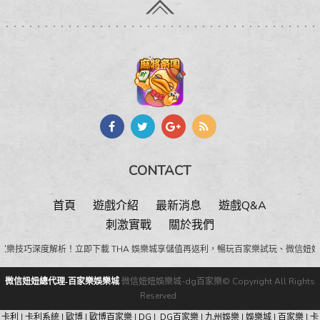
CONTACT
首頁
遊戲介紹
最新消息
遊戲Q&A
刺激實戰
關於我們
百家樂技巧深度解析！立即下載 THA 娛樂城享儲值再返利，暢玩百家樂試玩、微信妞
微信妞妞娛樂城-dg百家樂© Copyright All Rights
微信妞妞總代理-百家樂娛樂城
Reserved
卡利
卡利系統
歐博
歐博百家樂
DG
DG百家樂
九州娛樂
娛樂城
百家樂
卡
|
|
|
|
|
|
|
|
|