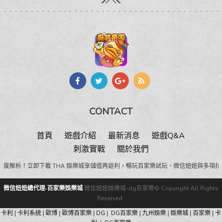
CONTACT
首頁
遊戲介紹
最新消息
遊戲Q&A
刺激實戰
關於我們
巧深度解析！立即下載 THA 娛樂城享儲值再返利，暢玩百家樂試玩、微信妞妞與多項
微信妞妞娛樂城-dg百家樂© Copyright All Rights
微信妞妞總代理-百家樂娛樂城
Reserved
卡利
卡利系統
歐博
歐博百家樂
DG
DG百家樂
九州娛樂
娛樂城
百家樂
卡
|
|
|
|
|
|
|
|
|