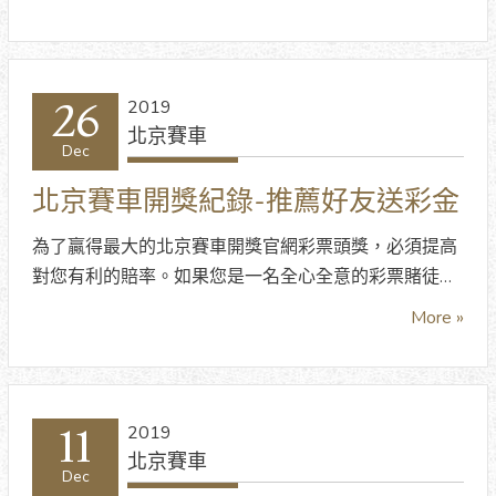
是不可能中獎的。北京賽車開獎官網彩票遊戲的支出較
低，但可以贏。
26
2019
北京賽車
Dec
北京賽車開獎紀錄-推薦好友送彩金
為了贏得最大的北京賽車開獎官網彩票頭獎，必須提高
對您有利的賠率。如果您是一名全心全意的彩票賭徒，
則可以採取更多步驟來獲得更大的成功機率。您可以使
More »
用計算機應用程序分析您可以玩的最有可能的北京賽車
開獎官網中獎號碼。但是，使用哪個系統或使用哪個應
用程序並沒有什麼不同，肯定沒有保證方法可以贏得北
京賽車彩券。您在美國贏得強力球等多個州彩票的機率
11
2019
約為一億兩千萬，因此每週只玩一場遊戲就永遠不能保
北京賽車
Dec
證您會贏得任何勝利。但是生活充滿風險，所以您不應