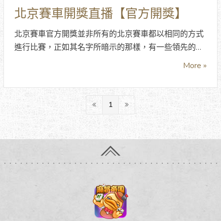
該讓賠率嚇到您。
北京賽車開獎直播【官方開獎】
北京賽車官方開獎並非所有的北京賽車都以相同的方式
進行比賽，正如其名字所暗示的那樣，有一些領先的跑
步者喜歡從遠處領先。
More »
1