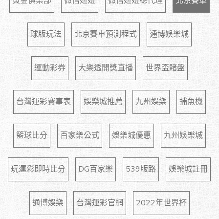
黃金俱樂部
微信妞妞
微信妞妞總代理
北京賽車
球版玩法
北京賽車預測程式
通博娛樂城
運動彩券
大樂透開獎直播
世界盃賭盤
台灣運彩賽事表
娛樂城推薦
九州娛樂
捕魚機
籃球比分
百家樂公式
娛樂城優惠
九州娛樂城
玩運彩即時比分
DG百家樂
539版路
娛樂城註冊
通博娛樂
台灣運彩官網
2022年世界杯