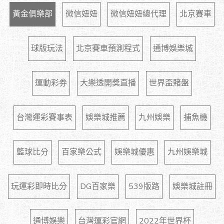
黃金俱樂部
微信妞妞
微信妞妞總代理
北京賽車
球版玩法
北京賽車預測程式
通博娛樂城
運動彩券
大樂透開獎直播
世界盃賭盤
台灣運彩賽事表
娛樂城推薦
九州娛樂
捕魚機
籃球比分
百家樂公式
娛樂城優惠
九州娛樂城
玩運彩即時比分
DG百家樂
539版路
娛樂城註冊
通博娛樂
台灣運彩官網
2022年世界杯