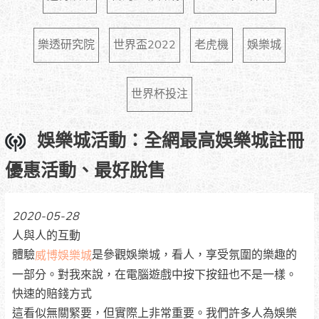
樂透研究院
世界盃2022
老虎機
娛樂城
世界杯投注
娛樂城活動：全網最高娛樂城註冊
優惠活動、最好脫售
2020-05-28
人與人的互動
體驗
是參觀娛樂城，看人，享受氛圍的樂趣的
威博娛樂城
一部分。對我來說，在電腦遊戲中按下按鈕也不是一樣。
快速的賠錢方式
這看似無關緊要，但實際上非常重要。我們許多人為娛樂