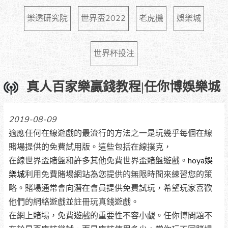
樂透研究院
世界盃2022
老虎機
娛樂城
世界杯投注
真人百家樂贏錢教程|任你博娛樂城
2019-08-09
適應任何在線遊戲的最流行的方法之一是玩幾乎每個在線
賭場提供的免費試用版。這些包括在線撲克，
在線世界盃賭盤和許多其他免費世界盃賭盤遊戲。
hoya娛
樂城​
利用免費賭場網站為您提供的無限時間來練習您的策
略。賭場通常會向潛在會員提供免費試玩，希望玩家喜歡
他們的網絡遊戲並註冊玩真錢遊戲。
在網上賭場，免費遊戲的重要性不容小覷。任你博問題不