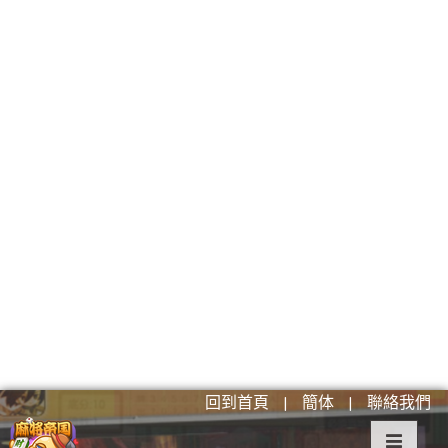
回到首頁
|
簡体
|
聯絡我們