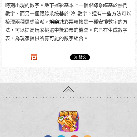
時刻出現的數字。地下運彩基本上一個跟踪系統基於熱門
數字，而另一個跟踪系統基於“冷”數字。還有一些方法可以
梳理兩種思想流派。
娛樂城
彩票輪換是一種安排數字的方
法，可以提高玩家挑選中獎彩票的機會。它旨在生成數字
表，為玩家提供所有可能的數字組合。