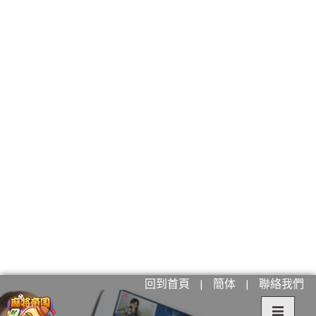
回到首頁
|
簡体
|
聯絡我們