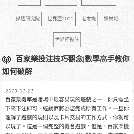
樂透研究院
世界盃2022
老虎機
娛樂城
世界杯投注
百家樂投注技巧觀念|數學高手教你
如何破解
2019-01-21
百家樂機率
是賭場中最容易玩的遊戲之一 - 你只需坐
下來下注即可，經銷商將為您完成所有工作。一旦你
理解了遊戲的規則以及卡片交易的工作方式，你就可
以玩了。這是一個完整的機會遊戲。但是，百家樂機