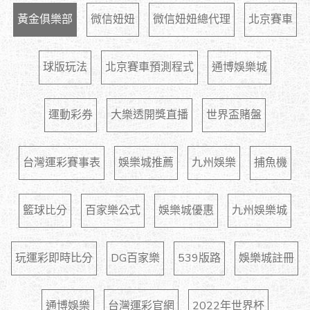
黃金俱樂部
微信妞妞
微信妞妞總代理
北京賽車
球版玩法
北京賽車預測程式
通博娛樂城
運動彩券
大樂透開獎直播
世界盃賭盤
台灣運彩賽事表
娛樂城推薦
九州娛樂
捕魚機
籃球比分
百家樂公式
娛樂城優惠
九州娛樂城
玩運彩即時比分
DG百家樂
539版路
娛樂城註冊
通博娛樂
台灣運彩官網
2022年世界杯