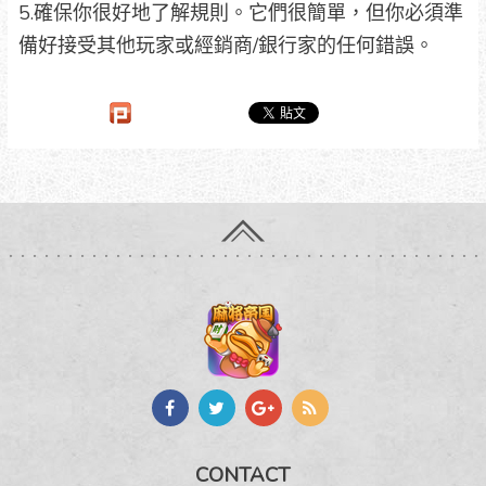
5.確保你很好地了解規則。它們很簡單，但你必須準
備好接受其他玩家或經銷商/銀行家的任何錯誤。
CONTACT