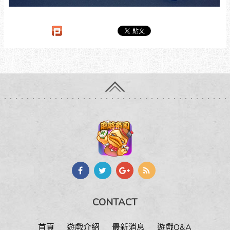
CONTACT
首頁
遊戲介紹
最新消息
遊戲Q&A