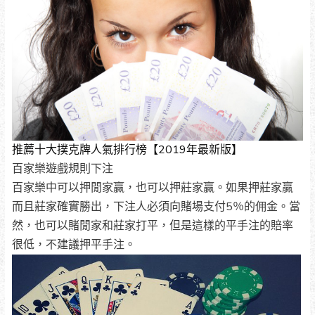
推薦十大撲克牌人氣排行榜【2019年最新版】
百家樂遊戲規則下注
百家樂中可以押閒家贏，也可以押莊家贏。如果押莊家贏
而且莊家確實勝出，下注人必須向賭場支付5％的佣金。當
然，也可以賭閒家和莊家打平，但是這樣的平手注的賠率
很低，不建議押平手注。