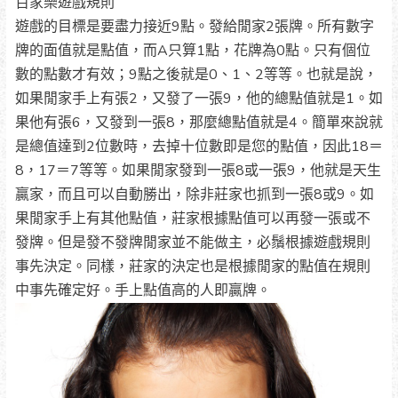
百家樂遊戲規則
遊戲的目標是要盡力接近9點。發給閒家2張牌。所有數字
牌的面值就是點值，而A只算1點，花牌為0點。只有個位
數的點數才有效；9點之後就是0、1、2等等。也就是說，
如果閒家手上有張2，又發了一張9，他的總點值就是1。如
果他有張6，又發到一張8，那麼總點值就是4。簡單來說就
是總值達到2位數時，去掉十位數即是您的點值，因此18＝
8，17＝7等等。如果閒家發到一張8或一張9，他就是天生
贏家，而且可以自動勝出，除非莊家也抓到一張8或9。如
果閒家手上有其他點值，莊家根據點值可以再發一張或不
發牌。但是發不發牌閒家並不能做主，必鬚根據遊戲規則
事先決定。同樣，莊家的決定也是根據閒家的點值在規則
中事先確定好。手上點值高的人即贏牌。