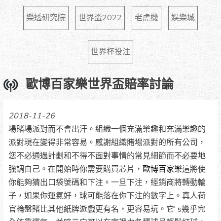
樂透研究院
世界盃2022
老虎機
娛樂城
世界杯投注
歐博百家樂世界盃賠率討論
2018-11-26
場賭場派對而不會出汗。組織一個充滿樂趣和充滿樂趣的
派對現在變得非常容易。感謝組織賭場派對的所有公司，
您不必通過計劃和不得不面對事情的常見細節而不必要地
強調自己。在開始時你需要購買芯片，
歐博百家樂
這將使
你能夠猜出口袋號碼和下注。一旦下注，經銷商將轉動輪
子，如果你運氣好，球可能落在你下注的數字上。真人荷
官輪盤賭比其他紙牌遊戲更有名，更容易玩。它' s幾乎完