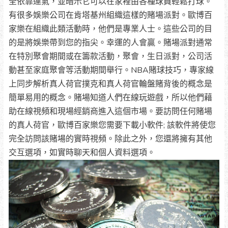
全依靠運氣，並暗示它可以在家裡由各種球員輕鬆打球。
有很多娛樂公司在肯塔基州組織這樣的賭場派對。歐博百
家樂在組織此類活動時，他們是專業人士。這些公司的目
的是將娛樂帶到您的指尖。幸運的人會贏。賭場派對通常
在特別聚會期間或在籌款活動，聚會，生日派對，公司活
動甚至家庭聚會等活動期間舉行。NBA賭球技巧，專家線
上同步解析真人荷官撲克和真人荷官輪盤賭背後的概念是
簡單易用的概念。賭場知道人們在線玩遊戲，所以他們藉
助在線視頻和現場經銷商進入這個市場。要訪問任何賭場
的真人荷官，歐博百家樂您需要下載小軟件; 該軟件將使您
完全訪問該賭場的實時視頻。除此之外，您還將擁有其他
交互選項，如實時聊天和個人資料選項。