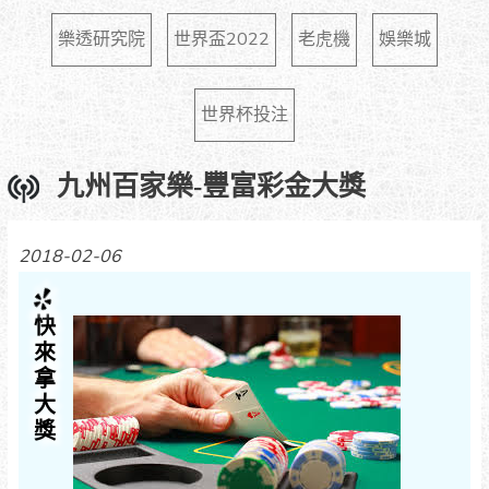
樂透研究院
世界盃2022
老虎機
娛樂城
世界杯投注
九州百家樂-豐富彩金大獎
2018-02-06
快來拿大獎