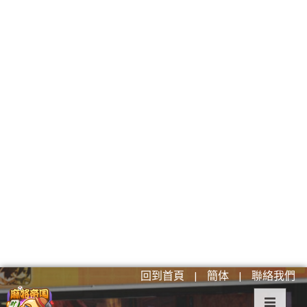
回到首頁
|
簡体
|
聯絡我們