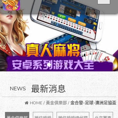
最新消息
NEWS
HOME
/
黃金俱樂部
/
金合發-足球-澳洲足協盃