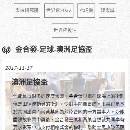
樂透研究院
世界盃2022
老虎機
娛樂城
世界杯投注
金合發-足球-澳洲足協盃
2017-11-17
澳洲足協盃
他能贏得很多的速度大戰。
金合發
貝爾在球場上的衝刺
像是田徑運動員的衝刺，令對手聞風喪膽。王某正是基
於共同出資而與黃某同為射倖合同的一方當事人。
沙龍
國際
故彩票中獎後，金合發王某和黃某自然就共同享有
要求彩票中心支付相應獎金的權利，幫助皇馬攻破巴薩