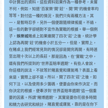
中計算出的資料，這些資料如果作為一種參考，未嘗
不何，例如，知道“百家樂”開“莊”、開“閑”的機會率均
等等。
對付這一種的情況，我們只有兩種方法，其
不過，
一，是暫時忍手，另外一個便跟隨規律搖擺。
這一些的數字卻絕對不宜作為實戰的根據。舉一個例
子，
娛樂城
賭桌上如果連開了四次“莊”之後，統計學
上認為再開“莊”的機會小於五分一，但是，實際上，
在賭桌上我們經常見到的情況卻是開完再開，有時甚
至出現十次以上的長莊。
那是因為，在“實戰”之中，
還有我們所提到的“世界盃賠率週期”。有些人會說，
你這樣的說法，不就等於賭直覺和運氣嗎？表面上看
所以，開了四次“莊”之後，如
來是，實際上卻不是。
何下注，以及使用多少籌碼，便要由你來作決定，而
你決定的根據，便牽涉到“世界盃賠率週期”這一個重
要的因素。
所謂“賭博週期”，其實是要你花很多時間
賭直覺或運氣，靠的是在你下
和精力去研究和統計，