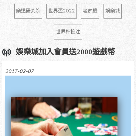
樂透研究院
世界盃2022
老虎機
娛樂城
世界杯投注
娛樂城加入會員送2000遊戲幣
2017-02-07