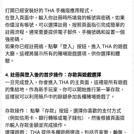
打開已經安裝好的 THA 手機版應用程式。
在登入頁面中，輸入你註冊時所填寫的帳號與密碼。如果
你還沒有帳號，可以選擇註冊，按照頁面指引完成簡單的
註冊流程。通常需要提供電子郵件、手機號碼和設置一個
強密碼。
如果你已經註冊過，點擊「登入」按鈕，進入 THA 的遊戲
大廳。這裡將展示所有的賭場遊戲選項，供你選擇和體
驗。
4. 註冊與登入後的首步操作：存款與遊戲選擇
一旦完成登入，你會進入 THA 的主頁面，這裡是所有遊戲
的集結地。作為新手玩家，你可以開始進行第一筆存款，
這樣就可以利用賬戶中的餘額參加各種賭場遊戲了。
存款操作： 點擊「存款」按鈕，選擇你喜歡的支付方式
（例如信用卡、銀行轉賬或電子錢包），然後根據頁面提
示輸入存款金額並完成操作。
選擇遊戲： THA 提供多種遊戲選項，包括百家樂、輪盤、