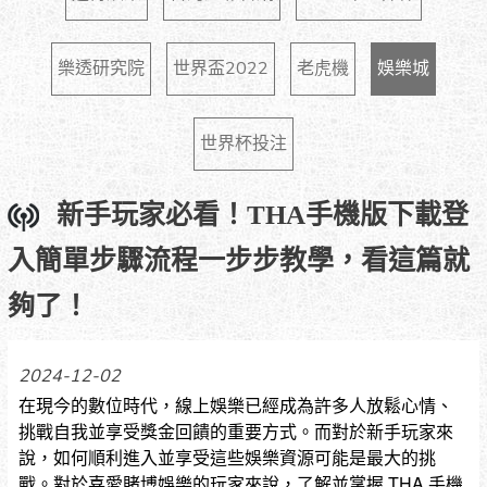
樂透研究院
世界盃2022
老虎機
娛樂城
世界杯投注
新手玩家必看！THA手機版下載登
入簡單步驟流程一步步教學，看這篇就
夠了！
2024-12-02
在現今的數位時代，線上娛樂已經成為許多人放鬆心情、
挑戰自我並享受獎金回饋的重要方式。而對於新手玩家來
說，如何順利進入並享受這些娛樂資源可能是最大的挑
戰。對於喜愛賭博娛樂的玩家來說，了解並掌握 THA 手機