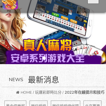
最新消息
NEWS
HOME
/
玩運彩即時比分
/
2022年在線提示和技巧