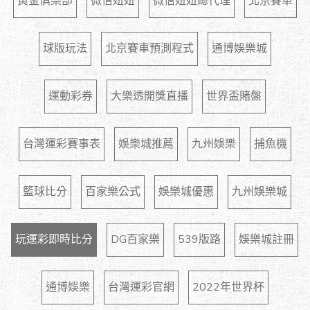
黃金俱樂部
微信妞妞
微信妞妞總代理
北京賽車
球版玩法
北京賽車預測程式
通博娛樂城
運動彩券
大樂透開獎直播
世界盃賭盤
台灣運彩賽事表
娛樂城推薦
九州娛樂
捕魚機
籃球比分
百家樂公式
娛樂城優惠
九州娛樂城
玩運彩即時比分
DG百家樂
539版路
娛樂城註冊
通博娛樂
台灣運彩官網
2022年世界杯