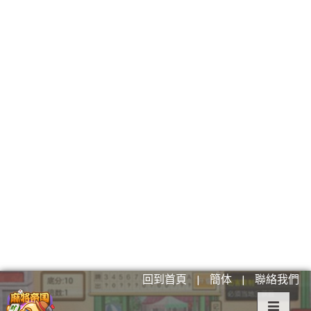
回到首頁
|
簡体
|
聯絡我們