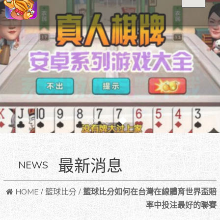
最新消息
NEWS
HOME
/
籃球比分
/
籃球比分如何在台灣在線體育世界盃賠
率中投注最好的聯賽