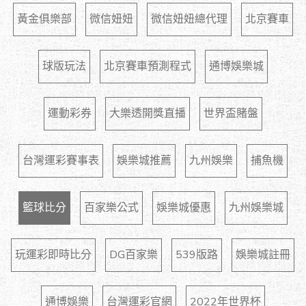
黃金俱樂部
微信妞妞
微信妞妞總代理
北京賽車
球版玩法
北京賽車預測程式
通博娛樂城
運動彩券
大樂透開獎直播
世界盃賭盤
台灣運彩賽事表
娛樂城推薦
九州娛樂
捕魚機
籃球比分
百家樂公式
娛樂城優惠
九州娛樂城
玩運彩即時比分
DG百家樂
539版路
娛樂城註冊
通博娛樂
台灣運彩官網
2022年世界杯