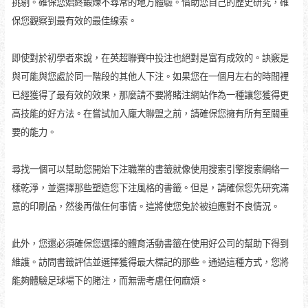
挑剔。確保您始終鍛煉不尋常的地方體驗。借助您自己的歷史研究，確
保您觀察到最有效的最佳線索。
即使對於初學者來說，在英超聯賽中投注也絕對是富有成效的。訣竅是
與可能與您處於同一階段的其他人下注。如果您在一個月左右的時間裡
已經獲得了最有效的效果，那麼請不要將賭注網站作為一種讓您獲得更
高技能的好方法。在嘗試加入龐大聯盟之前，請確保您擁有所有至關重
要的能力。
尋找一個可以幫助您開始下注職業的書籤就像使用搜索引擎搜索網絡一
樣乾淨，並選擇那些塑造您下注風格的書籤。但是，請確保您先研究滿
意的印刷品，然後再做任何事情。這將使您免於被迫應對不良情況。
此外，您還必須確保您選擇的體育活動書籤在使用好公司的幫助下得到
維護。訪問書籤評估並選擇獲得最大標記的那些。通過這種方式，您將
能夠體驗足球場下的賭注，而無需考慮任何麻煩。