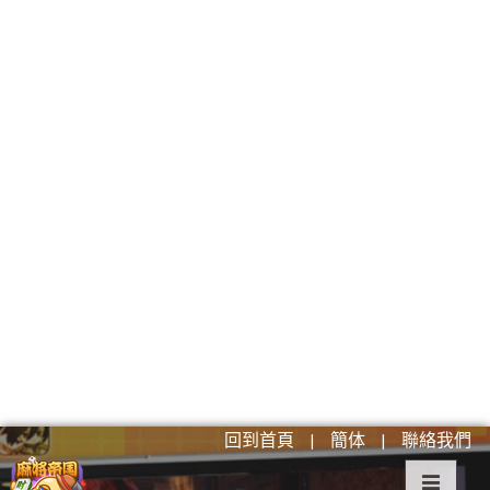
回到首頁
|
簡体
|
聯絡我們