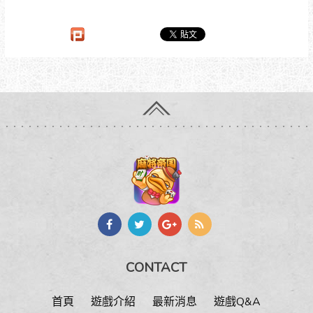
CONTACT
首頁
遊戲介紹
最新消息
遊戲Q&A