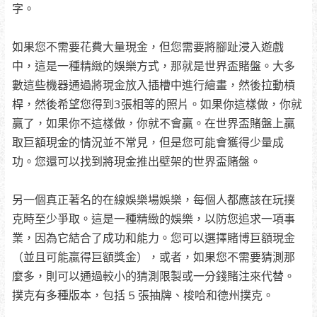
字。
如果您不需要花費大量現金，但您需要將腳趾浸入遊戲
中，這是一種精緻的娛樂方式，那就是世界盃賭盤。大多
數這些機器通過將現金放入插槽中進行繪畫，然後拉動槓
桿，然後希望您得到3張相等的照片。如果你這樣做，你就
贏了，如果你不這樣做，你就不會贏。在世界盃賭盤上贏
取巨額現金的情況並不常見，但是您可能會獲得少量成
功。您還可以找到將現金推出壁架的世界盃賭盤。
另一個真正著名的在線娛樂場娛樂，每個人都應該在玩撲
克時至少爭取。這是一種精緻的娛樂，以防您追求一項事
業，因為它結合了成功和能力。您可以選擇賭博巨額現金
（並且可能贏得巨額獎金），或者，如果您不需要猜測那
麼多，則可以通過較小的猜測限製或一分錢賭注來代替。
撲克有多種版本，包括 5 張抽牌、梭哈和德州撲克。