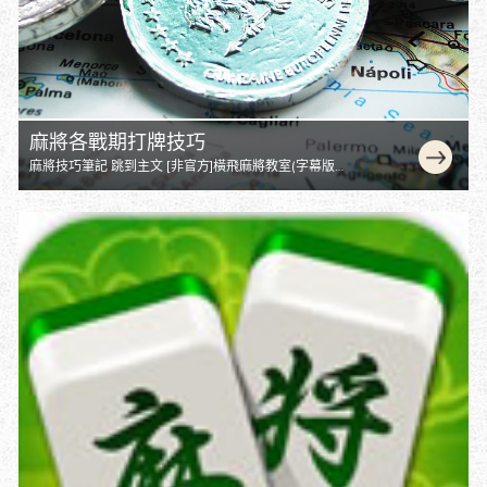
麻將各戰期打牌技巧
麻將技巧筆記 跳到主文 [非官方]橫飛麻將教室(字幕版
本)。真人荷官通博博奕俱樂部，免申請帳號就可玩百家
樂遊戲！在線最熱門遊戲24H隨時暢玩，真人百家樂、
線上21點、玩家實戰！穩定系統，真人百家撲克、麻
將、輪盤、妞妞、三公等遊戲任你玩麻將研究已不再做
更新。 希望能幫助大家對於橫飛麻將教室