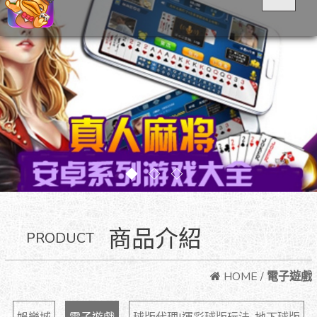
商品介紹
PRODUCT
HOME
/
電子遊戲