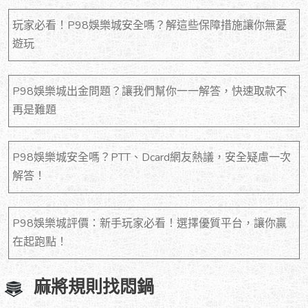
玩家必看！P98娛樂城安全嗎？解這些保障措施讓你無憂
遊玩
P98娛樂城出金問題？讓我們幫你一一解答，快速取款不
再是難題
P98娛樂城安全嗎？PTT、Dcard網友熱議，安全疑慮一次
解答！
P98娛樂城評價：新手玩家必看！選擇優質平台，讓你贏
在起跑點！
麻將規則找悶鍋