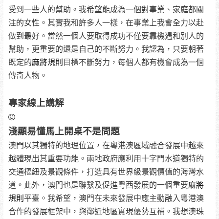
受到一些人的幫助。我希望能成為一個對事業、家庭都關
注的女性。其實我和許多人一樣，在事業上我會全力以赴
做到最好。當然一個人要取得成功不僅要靠機遇和別人的
幫助，更重要的還是自己的不斷努力。我認為，只要朝著
既定的
麻將規則
目標不斷努力，每個人都有機會成為一個
傳奇人物。
專家線上講解
淺顯易懂馬上開桌不是問題
澳門以其獨特的地理位置，在粵港澳區域融合發展中越來
越體現出其重要功能。兩地政府應利用十字門水道獨特的
交通樞紐及景觀條件，打造具有世界級景觀價值的海灣水
道。此外，澳門也是聯繫及促進粵西發展的一個重要
麻將
規則
平臺。我希望，澳門在未來發展中應主動融入粵港澳
合作的發展框架中，與鄰近地區實現優勢互補。我想澳珠