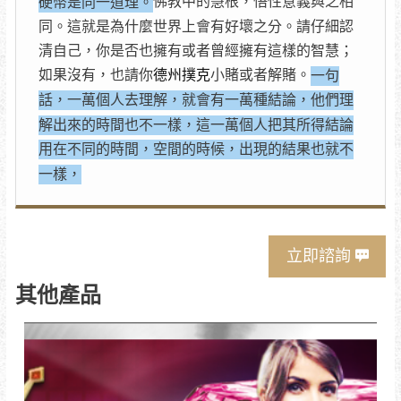
佛教中的慧根，悟性意義與之相
硬幣是同一道理。
同。這就是為什麼世界上會有好壞之分。請仔細認
清自己，你是否也擁有或者曾經擁有這樣的智慧；
如果沒有，也請你
德州撲克
小賭或者解賭。
一句
話，一萬個人去理解，就會有一萬種結論，他們理
解出來的時間也不一樣，這一萬個人把其所得結論
用在不同的時間，空間的時候，出現的結果也就不
一樣，
立即諮詢
其他產品