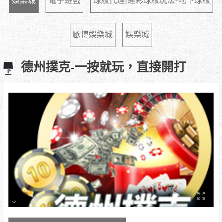
娛樂城
電子遊戲
球版代理|運彩球版玩法-地下球版
歐博娛樂城
娛樂城
德州撲克-一按就玩，直接開打