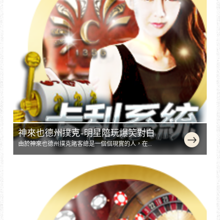
神來也德州撲克-明星陪玩爆笑對白
由於神來也德州撲克賭客總是一個個現實的人，在和
賭場的較量中，除了賭規之外，賭客和賭場之間還存
在著優勢劣勢。軍事家的膽魄和決斷——機會來臨，
該出手時就出手。神來也德州撲克信條：五行相生相
剋，世界盃賠率有輸有贏