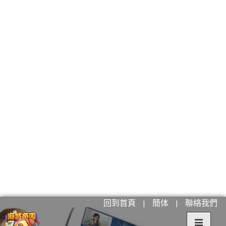
回到首頁
|
簡体
|
聯絡我們